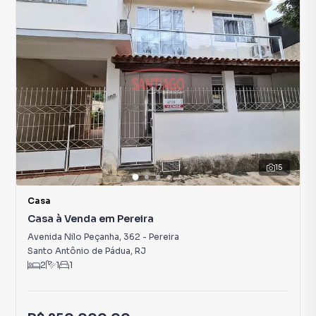
15
Casa
Casa à Venda em Pereira
Avenida Nilo Peçanha
,
362
-
Pereira
Santo Antônio de Pádua
,
RJ
2
1
1