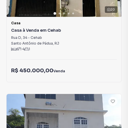
20
Casa
Casa à Venda em Cehab
Rua D
,
34
-
Cehab
Santo Antônio de Pádua
,
RJ
6
4
1
R$ 450.000,00
Venda