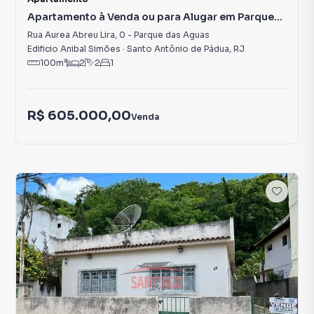
Apartamento à Venda ou para Alugar em Parque
das Aguas
Rua Aurea Abreu Lira
,
0
-
Parque das Aguas
Edificio Anibal Simões
·
Santo Antônio de Pádua
,
RJ
100
m²
2
2
1
R$ 605.000,00
Venda