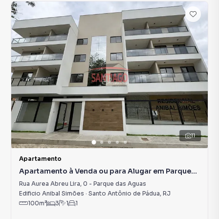
11
Apartamento
Apartamento à Venda ou para Alugar em Parque
das Aguas
Rua Aurea Abreu Lira
,
0
-
Parque das Aguas
Edificio Anibal Simões
·
Santo Antônio de Pádua
,
RJ
100
m²
3
1
1