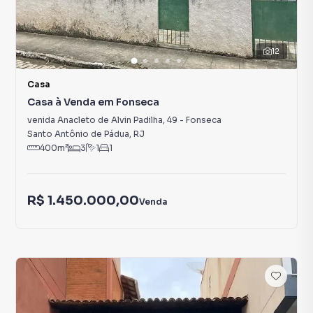
12
Casa
Casa à Venda em Fonseca
venida Anacleto de Alvin Padilha
,
49
-
Fonseca
Santo Antônio de Pádua
,
RJ
400
m²
3
1
1
R$ 1.450.000,00
Venda