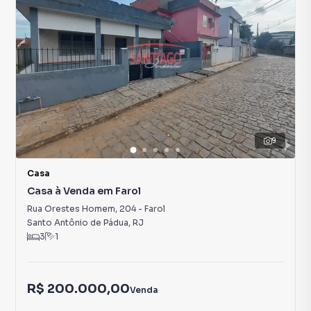
9
Casa
Casa à Venda em Farol
Rua Orestes Homem
,
204
-
Farol
Santo Antônio de Pádua
,
RJ
3
1
R$ 200.000,00
Venda