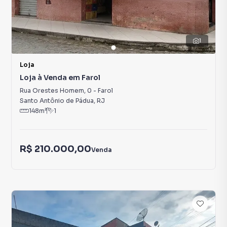
1
Loja
Loja à Venda em Farol
Rua Orestes Homem
,
0
-
Farol
Santo Antônio de Pádua
,
RJ
148
m²
1
R$ 210.000,00
Venda