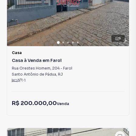
9
Casa
Casa à Venda em Farol
Rua Orestes Homem
,
204
-
Farol
Santo Antônio de Pádua
,
RJ
3
1
R$ 200.000,00
Venda