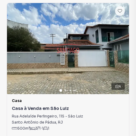
4
Casa
Casa à Venda em São Luiz
Rua Adelaíde Perlingeiro
,
115
-
São Luiz
Santo Antônio de Pádua
,
RJ
500
m²
3
1
1