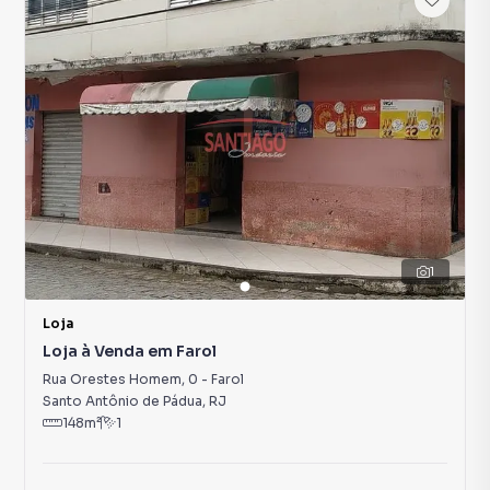
1
Loja
Loja à Venda em Farol
Rua Orestes Homem
,
0
-
Farol
Santo Antônio de Pádua
,
RJ
148
m²
1