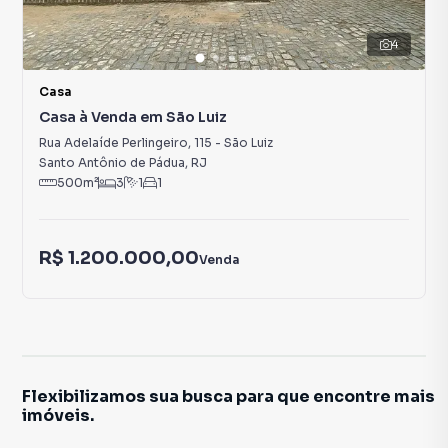
4
Casa
Casa à Venda em São Luiz
Rua Adelaíde Perlingeiro
,
115
-
São Luiz
Santo Antônio de Pádua
,
RJ
500
m²
3
1
1
R$ 1.200.000,00
Venda
Flexibilizamos sua busca para que encontre mais
imóveis.