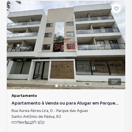
11
Apartamento
Apartamento à Venda ou para Alugar em Parque
das Aguas
Rua Aurea Abreu Lira
,
0
-
Parque das Aguas
Santo Antônio de Pádua
,
RJ
79
m²
2
1
1