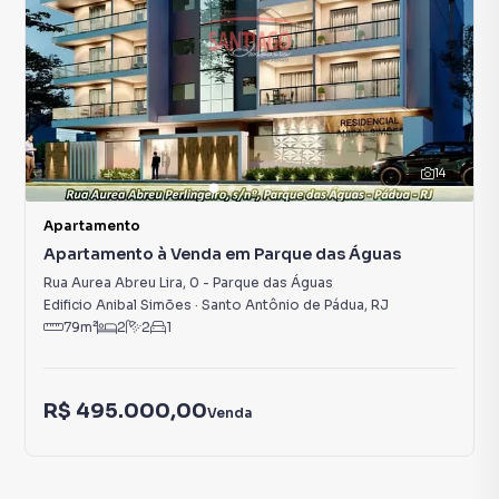
14
Apartamento
Apartamento à Venda em Parque das Águas
Rua Aurea Abreu Lira
,
0
-
Parque das Águas
Edificio Anibal Simões
·
Santo Antônio de Pádua
,
RJ
79
m²
2
2
1
R$ 495.000,00
Venda