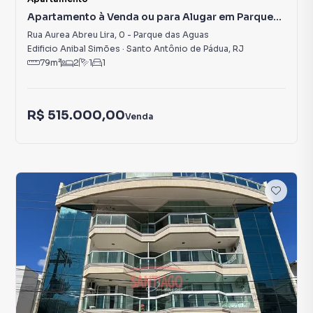
Apartamento à Venda ou para Alugar em Parque
das Aguas
Rua Aurea Abreu Lira
,
0
-
Parque das Aguas
Edificio Anibal Simões
·
Santo Antônio de Pádua
,
RJ
79
m²
2
1
1
R$ 515.000,00
Venda