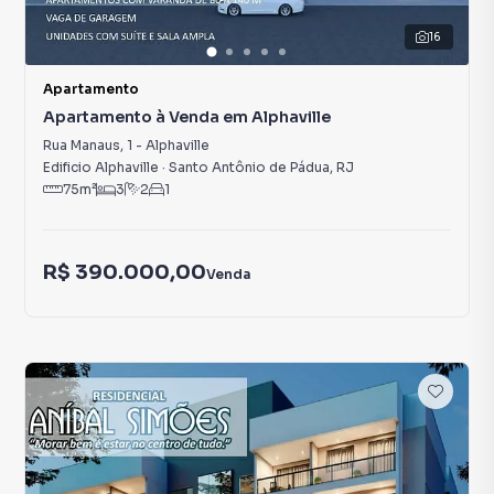
16
Apartamento
Apartamento à Venda em Alphaville
Rua Manaus
,
1
-
Alphaville
Edificio Alphaville
·
Santo Antônio de Pádua
,
RJ
75
m²
3
2
1
R$ 390.000,00
Venda