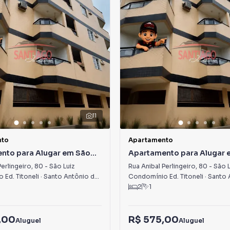
11
nto
Apartamento
nto para Alugar em São
Apartamento para Alugar 
Luiz
Perlingeiro
,
80
-
São Luiz
Rua Anibal Perlingeiro
,
80
-
São L
Ed. Titoneli
·
Santo Antônio de Pádua
,
RJ
Condomínio Ed. Titoneli
·
Santo Ant
2
1
,00
R$ 575,00
Aluguel
Aluguel