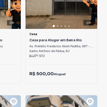
4
9
Casa
no
Casa para Alugar em Beira Rio
no
Av. Prefeito Frederico Alvim Padilha
,
987
-
Beira Rio
Santo Antônio de Pádua
,
RJ
2
1
1
R$ 500,00
Aluguel