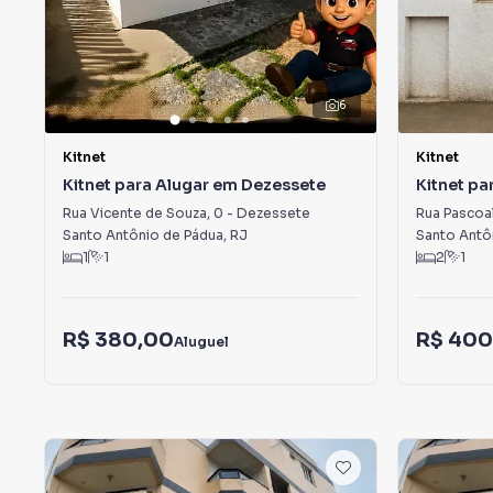
6
Kitnet
Kitnet
Kitnet para Alugar em Dezessete
Kitnet pa
Rua Vicente de Souza
,
0
-
Dezessete
Rua Pascoa
Santo Antônio de Pádua
,
RJ
Santo Antô
1
1
2
1
R$ 380,00
R$ 400
Aluguel