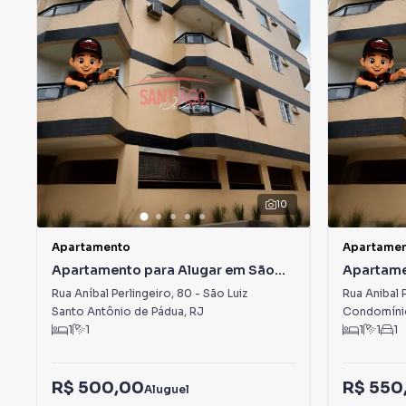
10
Apartamento
Apartame
Apartamento para Alugar em São
Apartame
Luiz
Luiz
Rua Aníbal Perlingeiro
,
80
-
São Luiz
Rua Anibal 
Santo Antônio de Pádua
,
RJ
Condomínio 
1
1
1
1
1
R$ 500,00
R$ 550
Aluguel