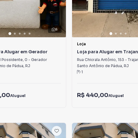
6
Loja
ra Alugar em Gerador
Loja para Alugar em Traja
l Possidente
,
0
-
Gerador
Rua Chicrala Antônio
,
153
-
Traja
nio de Pádua
,
RJ
Santo Antônio de Pádua
,
RJ
1
,00
R$ 440,00
Aluguel
Aluguel