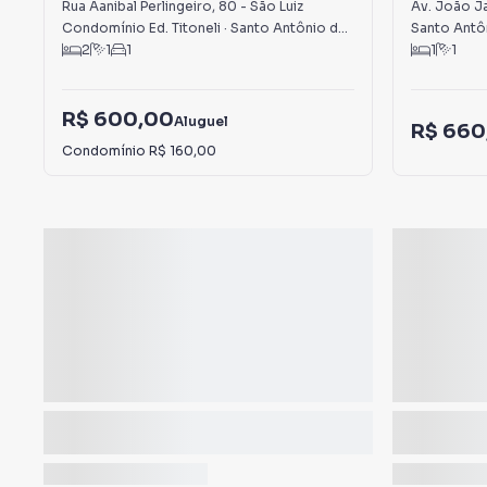
Luiz
Rua Aanibal Perlingeiro
,
80
-
São Luiz
Av. João J
Condomínio Ed. Titoneli
·
Santo Antônio de Pádua
,
RJ
Santo Antô
2
1
1
1
1
R$ 600,00
Aluguel
R$ 660
Condomínio
R$ 160,00