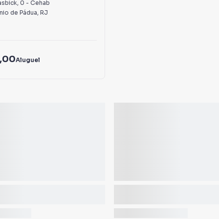
asbick
,
0
-
Cehab
nio de Pádua
,
RJ
,00
Aluguel