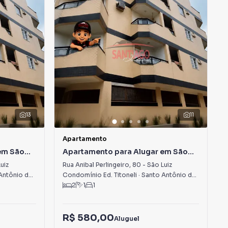
13
11
Apartamento
em São
Apartamento para Alugar em São
Luiz
uiz
Rua Anibal Perlingeiro
,
80
-
São Luiz
ônio de Pádua
,
RJ
Condomínio Ed. Titoneli
·
Santo Antônio de Pádua
,
RJ
2
1
1
R$ 580,00
Aluguel