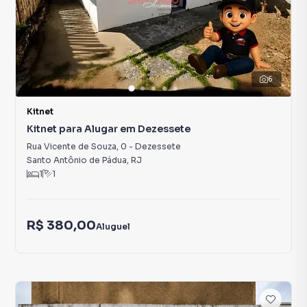
6
Kitnet
Kitnet para Alugar em Dezessete
Rua Vicente de Souza
,
0
-
Dezessete
Santo Antônio de Pádua
,
RJ
1
1
R$ 380,00
Aluguel