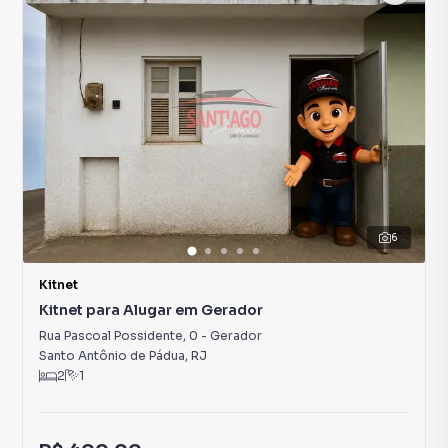
6
Kitnet
Kitnet para Alugar em Gerador
Rua Pascoal Possidente
,
0
-
Gerador
Santo Antônio de Pádua
,
RJ
2
1