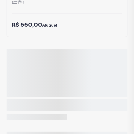
1
1
R$ 660,00
Aluguel