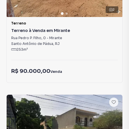
2
Terreno
Terreno à Venda em Mirante
Rua Pedro P. Filho
,
0
-
Mirante
Santo Antônio de Pádua
,
RJ
253
m²
R$ 90.000,00
Venda