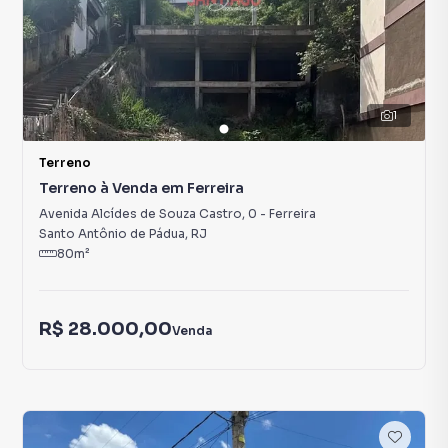
1
Terreno
Terreno à Venda em Ferreira
Avenida Alcídes de Souza Castro
,
0
-
Ferreira
Santo Antônio de Pádua
,
RJ
80
m²
R$ 28.000,00
Venda