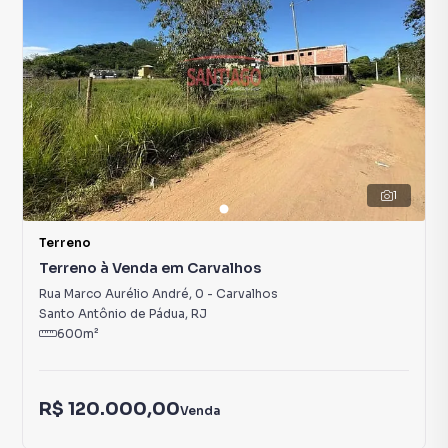
1
Terreno
Terreno à Venda em Carvalhos
Rua Marco Aurélio André
,
0
-
Carvalhos
Santo Antônio de Pádua
,
RJ
600
m²
R$ 120.000,00
Venda