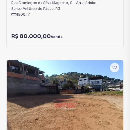
Rua Domingos da Silva Magacho
,
0
-
Arraialzinho
Santo Antônio de Pádua
,
RJ
1500
m²
R$ 80.000,00
Venda