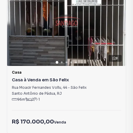
8
Casa
Casa à Venda em São Felix
Rua Moacir Fernandes Vollu
,
44
-
São Felix
Santo Antônio de Pádua
,
RJ
96
m²
2
1
R$ 170.000,00
Venda