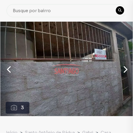
3
Início
Santo Antônio de Pádua
Gabri
Casa