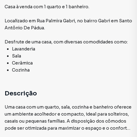
Casa à venda com 1 quarto e 1 banheiro.
Localizado
em
Rua Palmira Gabri
,
no bairro Gabri
em Santo
Antônio De Pádua
.
Desfrute de
uma casa
, com diversas comodidades como:
Lavanderia
Sala
Cerâmica
Cozinha
Descrição
Uma casa com um quarto, sala, cozinha e banheiro oferece
um ambiente acolhedor e compacto, ideal para solteiros,
casais ou pequenas famílias. A disposição dos cômodos
pode ser otimizada para maximizar o espaço e o conforto.
Na parte superior, a presença de uma quitinete inacabada