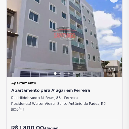
12
Apartamento
Apartamento para Alugar em Ferreira
Rua Hildebrando M. Brum
,
86
-
Ferreira
Residencial Walter Vieira
·
Santo Antônio de Pádua
,
RJ
3
1
R$ 1.300,00
Aluguel