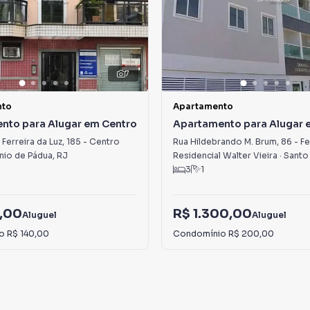
7
nto
Apartamento
nto para Alugar em Centro
Apartamento para Alugar 
Ferreira
Ferreira da Luz
,
185
-
Centro
Rua Hildebrando M. Brum
,
86
-
Fe
nio de Pádua
,
RJ
Residencial Walter Vieira
·
Santo An
3
1
,00
R$ 1.300,00
Aluguel
Aluguel
io
R$ 140,00
Condomínio
R$ 200,00