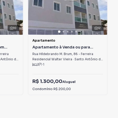
10
12
Apartamento
em
Apartamento à Venda ou para
Alugar em Ferreira
rreira
Rua Hildebrando M. Brum
,
86
-
Ferreira
tônio de Pádua
,
RJ
Residencial Walter Vieira
·
Santo Antônio de Pádua
,
R
3
1
R$ 1.300,00
Aluguel
Condomínio
R$ 200,00