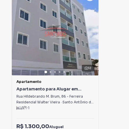
12
Apartamento
Apartamento para Alugar em
Ferreira
Rua Hildebrando M. Brum
,
86
-
Ferreira
Residencial Walter Vieira
·
Santo Antônio de Pádua
,
RJ
3
1
R$ 1.300,00
Aluguel