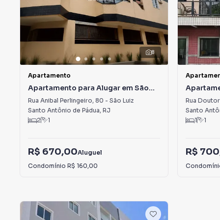
8
Apartamento
Apartame
Apartamento para Alugar em São
Apartame
Luiz
Rua Anibal Perlingeiro
,
80
-
São Luiz
Rua Doutor 
Santo Antônio de Pádua
,
RJ
Santo Antô
2
1
1
1
R$ 670,00
R$ 700
Aluguel
Condomínio
R$ 160,00
Condomín