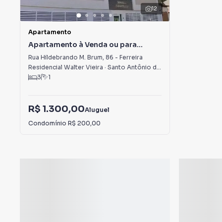
12
Apartamento
Apartamento à Venda ou para
Alugar em Ferreira
Rua Hildebrando M. Brum
,
86
-
Ferreira
Residencial Walter Vieira
·
Santo Antônio de Pádua
,
RJ
3
1
R$ 1.300,00
Aluguel
Condomínio
R$ 200,00