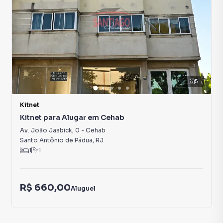
5
Kitnet
Kitnet para Alugar em Cehab
Av. João Jasbick
,
0
-
Cehab
Santo Antônio de Pádua
,
RJ
1
1
R$ 660,00
Aluguel