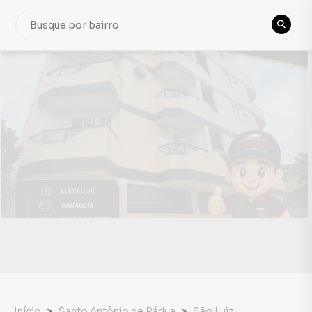
Início
Santo Antônio de Pádua
São Luiz