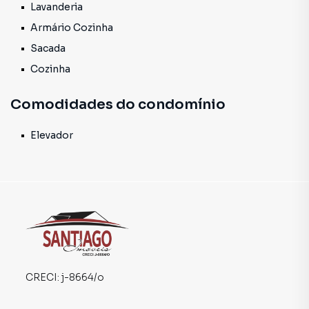
Lavanderia
💰 Entre em contato para mais informações e agende uma
Armário Cozinha
visita!
apartamento 402
Sacada
Cozinha
Comodidades do condomínio
Elevador
CRECI:
j-8664/o