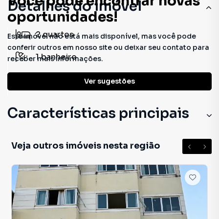
Você pode encontrar novas
Detalhes do imóvel
oportunidades!
2
quartos
Este imóvel não está mais disponível, mas você pode
conferir outros em nosso site ou deixar seu contato para
1
banheiro
receber mais informações.
1
vaga
Ver sugestões
Características principais
Veja outros imóveis nesta região