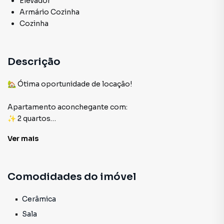
Elevador
Armário Cozinha
Cozinha
Descrição
🏡 Ótima oportunidade de locação!
Apartamento aconchegante com:
✨ 2 quartos
✨ Sala confortável
Ver
mais
✨ Cozinha funcional
✨ Banheiro
✨ Área de serviço
Comodidades do imóvel
✨ Vaga de garagem
✨ Sacada
📍 Localização privilegiada, próximo ao campo do Paduano
Cerâmica
— ideal para quem busca praticidade e fácil acesso!
Sala