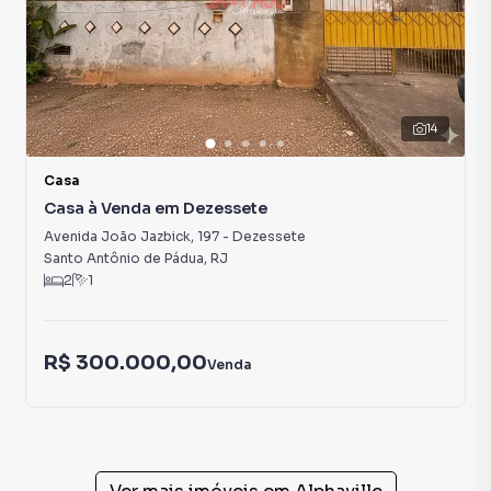
14
Casa
Casa à Venda em Dezessete
Avenida João Jazbick
,
197
-
Dezessete
Santo Antônio de Pádua
,
RJ
2
1
R$ 300.000,00
Venda