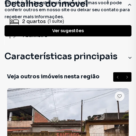
Detalhes do imóvel
Este imóvel não está mais disponível, mas você pode
conferir outros em nosso site ou deixar seu contato para
receber mais informações.
2
quartos
(1 suíte)
Ver sugestões
1
banheiro
Características principais
Veja outros imóveis nesta região