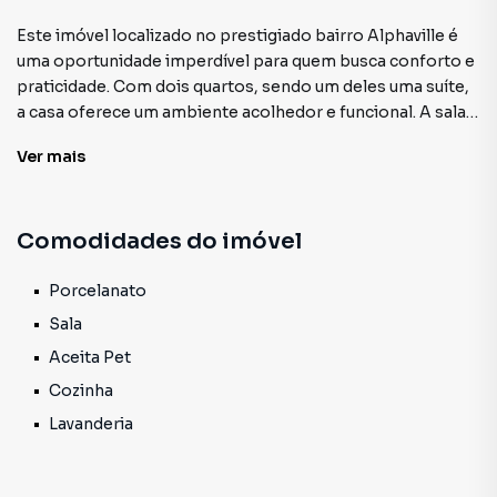
Este imóvel localizado no prestigiado bairro Alphaville é
uma oportunidade imperdível para quem busca conforto e
praticidade. Com dois quartos, sendo um deles uma suíte,
a casa oferece um ambiente acolhedor e funcional. A sala é
espaçosa e ideal para momentos de convivência em
Ver
mais
família, enquanto a cozinha proporciona um espaço bem
planejado para suas necessidades culinárias. Com dois
banheiros sociais, a comodidade é garantida para todos os
Comodidades do imóvel
moradores e visitantes. A área de serviço é prática,
facilitando as tarefas do dia a dia. Além disso, a
propriedade conta com uma garagem, assegurando
Porcelanato
segurança e tranquilidade para o seu veículo. Sendo uma
Sala
casa de primeira locação, ela traz a vantagem de ser nova,
Aceita Pet
pronta para receber seu toque pessoal e se transformar
Cozinha
no lar dos seus sonhos.
Lavanderia