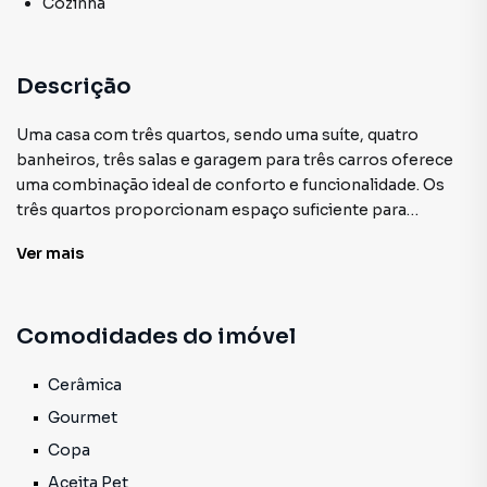
Cozinha
Descrição
Uma casa com três quartos, sendo uma suíte, quatro
banheiros, três salas e garagem para três carros oferece
uma combinação ideal de conforto e funcionalidade. Os
três quartos proporcionam espaço suficiente para
acomodar uma família, enquanto a suíte oferece
Ver
mais
privacidade adicional para o casal. Com quatro banheiros, a
casa garante que todos os membros da família e
convidados tenham acesso fácil e conveniente às
Comodidades do imóvel
instalações sanitárias, minimizando filas e esperas. As três
salas permitem uma divisão clara entre as áreas de estar,
jantar e entretenimento, possibilitando ambientes
Cerâmica
distintos para diferentes atividades e ocasiões. Além
Gourmet
disso, a garagem com capacidade para três carros é um
Copa
grande atrativo, oferecendo segurança e proteção para os
Aceita Pet
veículos, além de espaço extra para armazenamento. Essa