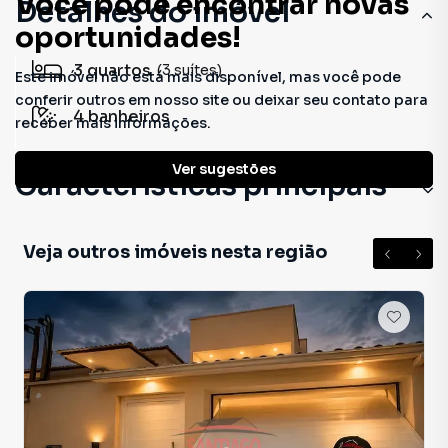
Você pode encontrar novas
Detalhes do imóvel
oportunidades!
3
quartos
(3 suítes)
Este imóvel não está mais disponível, mas você pode
conferir outros em nosso site ou deixar seu contato para
4
banheiros
receber mais informações.
Ver sugestões
Características principais
Veja outros imóveis nesta região