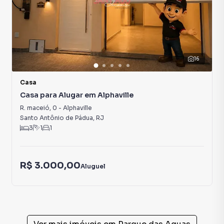
16
Casa
Casa para Alugar em Alphaville
R. maceió
,
0
-
Alphaville
Santo Antônio de Pádua
,
RJ
3
1
1
R$ 3.000,00
Aluguel