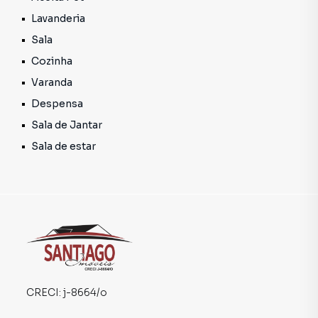
configuração é perfeita para quem busca um lar espaçoso
Lavanderia
e bem organizado.
Sala
Cozinha
Varanda
Despensa
Sala de Jantar
Sala de estar
CRECI:
j-8664/o