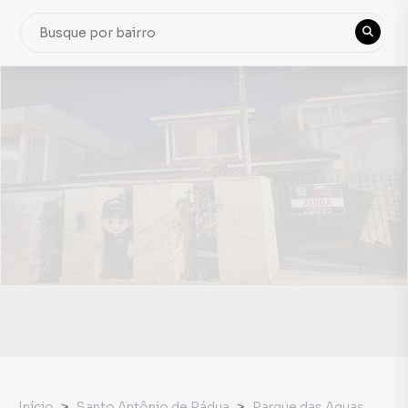
Início
Santo Antônio de Pádua
Parque das Aguas