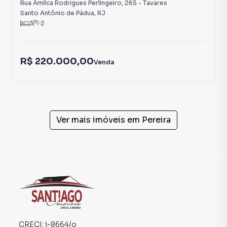
Rua Amilca Rodrigues Perlingeiro
,
265
-
Tavares
Santo Antônio de Pádua
,
RJ
3
2
R$ 220.000,00
Venda
Ver mais imóveis em
Pereira
CRECI:
j-8664/o