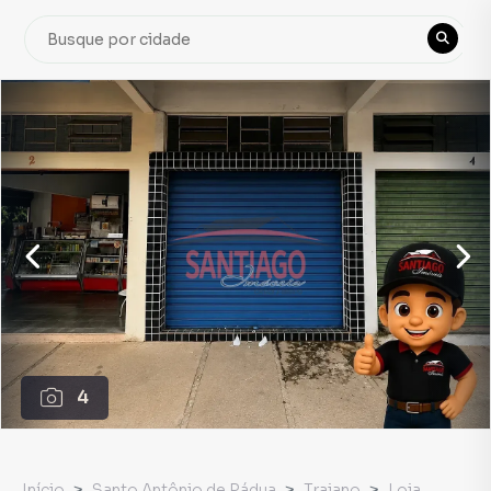
4
Início
Santo Antônio de Pádua
Trajano
Loja