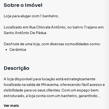
Sobre o imóvel
Loja para alugar com 1 banheiro.
Localizado
em
Rua Chicrala Antônio
,
no bairro Trajano
em
Santo Antônio De Pádua
.
Desfrute de
uma loja
, com diversas comodidades como:
Cerâmica
Descrição
A loja disponível para locação está estrategicamente
localizada na saída de Miracema, oferecendo fácil acesso e
visibilidade para os seus clientes. Com um espaço bem
estruturado, a loja conta com um banheiro, garantindo
comodidade tanto para os funcionários quanto para os
Ver
mais
clientes. Este espaço é ideal para diversos tipos de