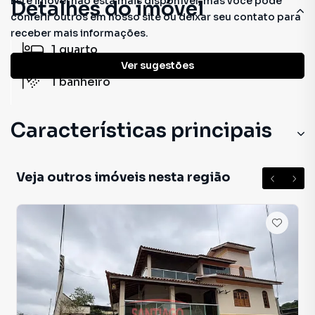
Este imóvel não está mais disponível, mas você pode
Detalhes do imóvel
conferir outros em nosso site ou deixar seu contato para
receber mais informações.
1
quarto
Ver sugestões
1
banheiro
Características principais
Veja outros imóveis nesta região