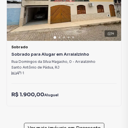
14
Sobrado
Sobrado para Alugar em Arraialzinho
Rua Domingos da Silva Magacho
,
0
-
Arraialzinho
Santo Antônio de Pádua
,
RJ
4
1
R$ 1.900,00
Aluguel