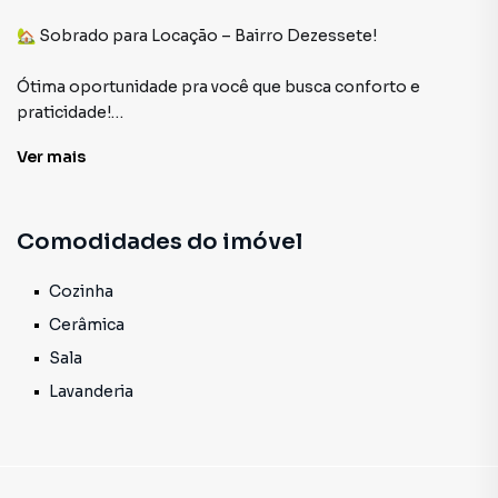
🏡 Sobrado para Locação – Bairro Dezessete!
Ótima oportunidade pra você que busca conforto e
praticidade!
Ver
mais
✨ O imóvel conta com:
• 1 quartos
• Sala aconchegante
Comodidades do imóvel
• Cozinha funcional
• Banheiro social
• Área de serviço
Cozinha
• Garagem para moto
Cerâmica
Sala
📍 Localizado no bairro Dezessete, em uma região
Lavanderia
tranquila e de fácil acesso.