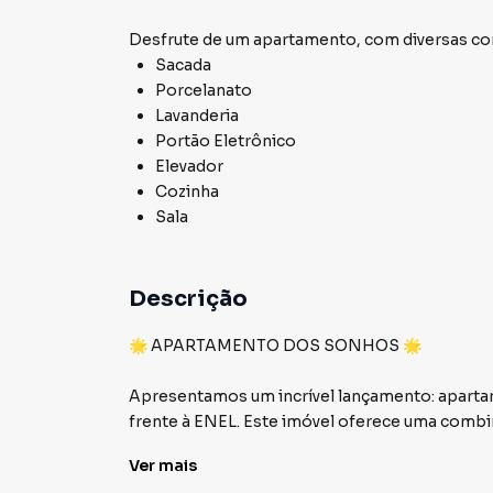
Desfrute de
um apartamento
, com diversas 
Sacada
Porcelanato
Lavanderia
Portão Eletrônico
Elevador
Cozinha
Sala
Descrição
🌟 APARTAMENTO DOS SONHOS 🌟
Apresentamos um incrível lançamento: aparta
frente à ENEL. Este imóvel oferece uma combin
quem busca qualidade de vida!
Ver
mais