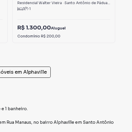
Residencial Walter Vieira
·
Santo Antônio de Pádua
,
RJ
San
3
1
R$ 1.300,00
R$
Aluguel
Condomínio
R$ 200,00
Con
móveis em
Alphaville
 e 1 banheiro.
em
Rua Manaus
,
no bairro Alphaville
em Santo Antônio