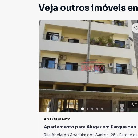
Veja outros imóveis em
11
Apartamento
Apartamento para Alugar em Parque das
Aguas
Rua Abelardo Joaquim dos Santos
,
25
-
Parque das Aguas