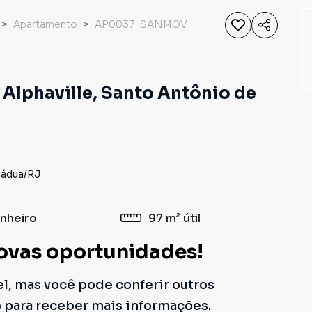
Apartamento
AP0037_SANMOV
Alphaville, Santo Antônio de
Pádua
/
RJ
nheiro
97 m²
útil
ovas oportunidades!
el, mas você pode conferir outros
o para receber mais informações.