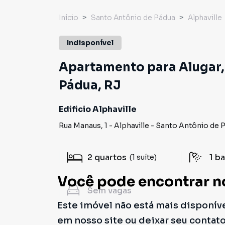
Início
Santo Antônio de Pádua
Alphaville
Indisponível
Apartamento para Alugar, 
Pádua, RJ
Edificio Alphaville
Rua Manaus
,
1
-
Alphaville
-
Santo Antônio de 
2
quartos
1
ba
(1 suíte)
Você pode encontrar n
Sem
vagas
Este imóvel não está mais disponív
em nosso site ou deixar seu contat