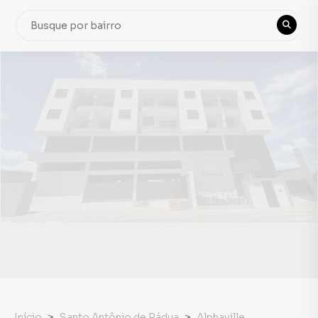
Início
Santo Antônio de Pádua
Alphaville