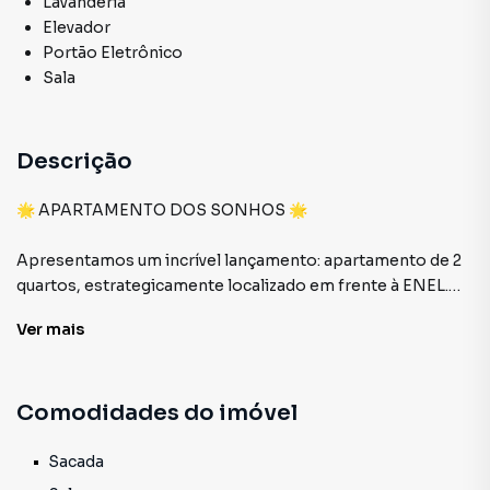
Lavanderia
Elevador
Portão Eletrônico
Sala
Descrição
🌟 APARTAMENTO DOS SONHOS 🌟
Apresentamos um incrível lançamento: apartamento de 2
quartos, estrategicamente localizado em frente à ENEL.
Este imóvel oferece uma combinação perfeita de conforto
Ver
mais
e praticidade, ideal para quem busca qualidade de vida!
🛏️ 2 Quartos: Espaçosos e acolhedores.
Comodidades do imóvel
🛋️ Sala Confortável: Perfeita para momentos em família
ou receber amigos.
🍳 Cozinha Funcional: Planejada para otimizar o seu dia a
Sacada
dia.