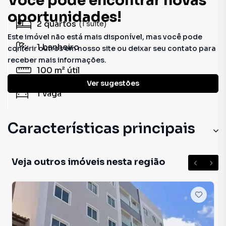
Você pode encontrar novas
oportunidades!
2
quartos
(1 suíte)
Este imóvel não está mais disponível, mas você pode
1
banheiro
conferir outros em nosso site ou deixar seu contato para
receber mais informações.
100 m²
útil
Ver sugestões
1
vaga
Características principais
Veja outros imóveis nesta região