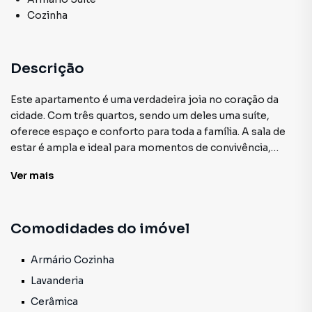
Cozinha
Descrição
Este apartamento é uma verdadeira joia no coração da
cidade. Com três quartos, sendo um deles uma suíte,
oferece espaço e conforto para toda a família. A sala de
estar é ampla e ideal para momentos de convivência,
enquanto a cozinha prática e funcional convida a preparar
Ver
mais
deliciosas refeições. Além disso, há um banheiro social
para maior comodidade. A área de serviço é bem
planejada, atendendo perfeitamente às necessidades
Comodidades do imóvel
diárias. A sacada proporciona um espaço relaxante para
apreciar a vista, enquanto o terraço coletivo do prédio
oferece uma perspectiva deslumbrante do rio, sendo o
Armário Cozinha
local perfeito para reuniões sociais ou simplesmente para
Lavanderia
desfrutar de um pôr do sol inesquecível. Localizado atrás
Cerâmica
do shopping e de frente para o rio, este apartamento