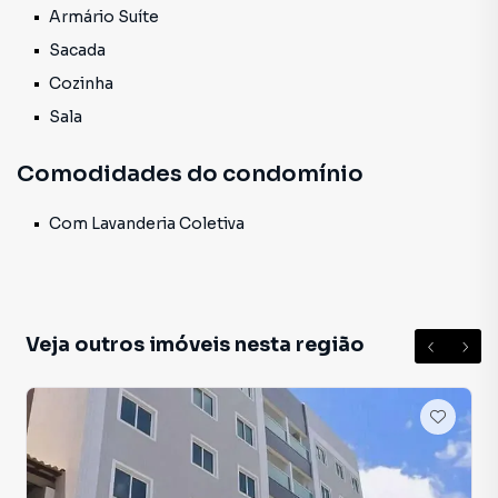
Armário Suíte
combina a conveniência urbana com a tranquilidade de um
cenário natural. Apartamento 301
Sacada
Cozinha
Sala
Comodidades do condomínio
Com Lavanderia Coletiva
Veja outros imóveis nesta região