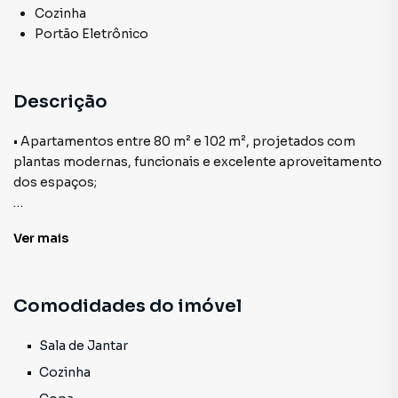
Cozinha
Portão Eletrônico
Descrição
• Apartamentos entre 80 m² e 102 m², projetados com
plantas modernas, funcionais e excelente aproveitamento
dos espaços;
• Empreendimento com 12 unidades residenciais,
Ver
mais
distribuídas em 4 tipologias, oferecendo opções perfeitas
para diferentes estilos de vida e necessidades;
Comodidades do imóvel
• Configurações de 2 e 3 quartos, incluindo suíte,
garantindo conforto e praticidade para toda a família;
Sala de Jantar
• Elevador moderno, proporcionando acessibilidade,
Cozinha
comodidade e valorização ao imóvel;