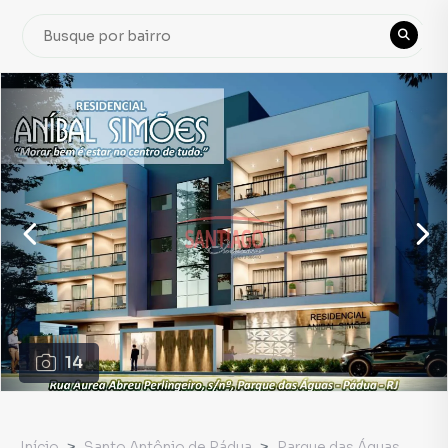
14
Início
Santo Antônio de Pádua
Parque das Águas