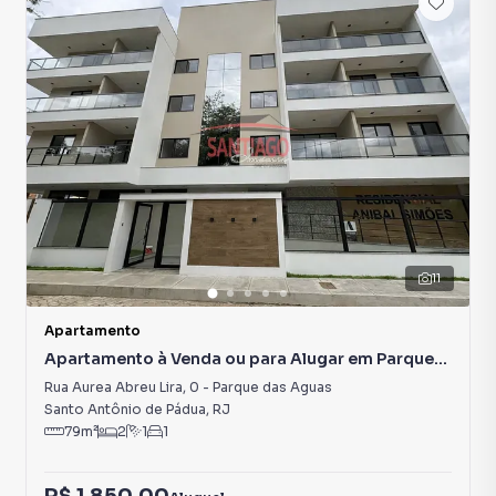
11
Apartamento
Apartamento à Venda ou para Alugar em Parque
das Aguas
Rua Aurea Abreu Lira
,
0
-
Parque das Aguas
Santo Antônio de Pádua
,
RJ
79
m²
2
1
1