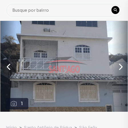
1
Início
Santo Antônio de Pádua
São Felix