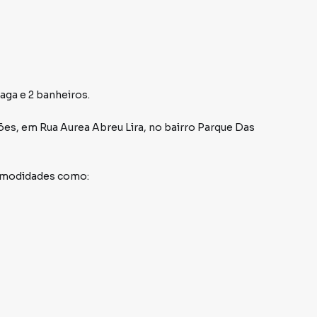
vaga e 2 banheiros.
mões
,
em
Rua Aurea Abreu Lira
,
no bairro Parque Das
comodidades como: