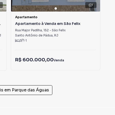
1
Apartamento
Apa
Apartamento à Venda em São Felix
Ap
Pa
Rua Major Padilha
,
152
-
São Felix
Rua
J
Santo Antônio de Pádua
,
RJ
Edi
3
1
R$
R$ 600.000,00
Venda
R$
is em
Parque das Águas