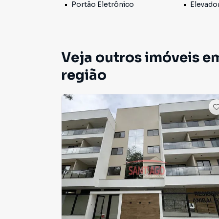
Portão Eletrônico
Elevado
• Acabamentos nobres de alto padrão, com por
durabilidade.
Veja outros imóveis e
região