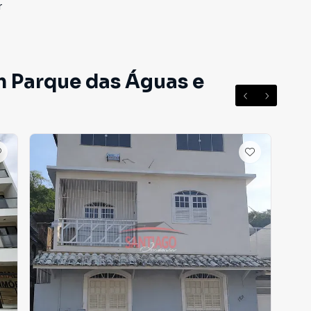
r
celanato, que combina elegância, sofisticação e
m Parque das Águas e