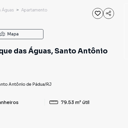
s Águas
Apartamento
Mapa
que das Águas, Santo Antônio
nto Antônio de Pádua
/
RJ
anheiros
79.53 m²
útil