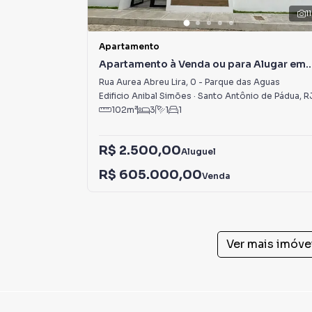
11
Apartamento
Apartamento à Venda ou para Alugar em
Parque das Aguas
Rua Aurea Abreu Lira
,
0
-
Parque das Aguas
Edificio Anibal Simões
·
Santo Antônio de Pádua
,
R
102
m²
3
1
1
R$ 2.500,00
Aluguel
R$ 605.000,00
Venda
Ver mais imóve