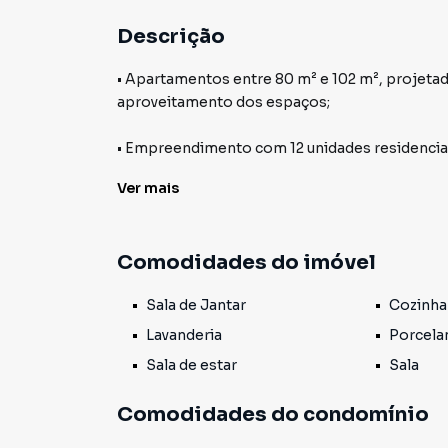
Descrição
• Apartamentos entre 80 m² e 102 m², projeta
aproveitamento dos espaços;
• Empreendimento com 12 unidades residenciai
perfeitas para diferentes estilos de vida e nec
Ver
mais
• Configurações de 2 e 3 quartos, incluindo suít
Comodidades do imóvel
• Elevador moderno, proporcionando acessibil
Sala de Jantar
Cozinha
• Portões automatizados na garagem e na portar
Lavanderia
Porcela
• Vagas de garagem privativas, garantindo mais
Sala de estar
Sala
• Ambientes amplos, bem ventilados e com exc
Comodidades do condomínio
sensação de bem-estar;