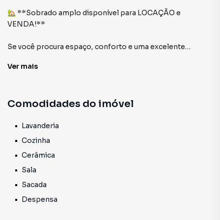
🏡 **Sobrado amplo disponível para LOCAÇÃO e
VENDA!**
Se você procura espaço, conforto e uma excelente
localização, essa é a oportunidade ideal!
Ver
mais
📍 **Localizado atrás da UFF**, este lindo sobrado
oferece:
Comodidades do imóvel
✨ 3 quartos, sendo 1 suíte;
✨ Sala ampla e arejada;
Lavanderia
✨ Cozinha espaçosa;
Cozinha
✨ Banheiro social;
Cerâmica
✨ Despensa;
Sala
✨ Sacada;
✨ Lavanderia;
Sacada
✨ Ambientes amplos, perfeitos para proporcionar
Despensa
conforto para toda a família.