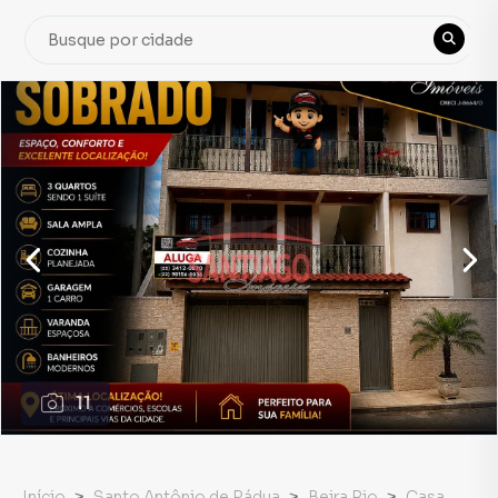
11
Início
Santo Antônio de Pádua
Beira Rio
Casa