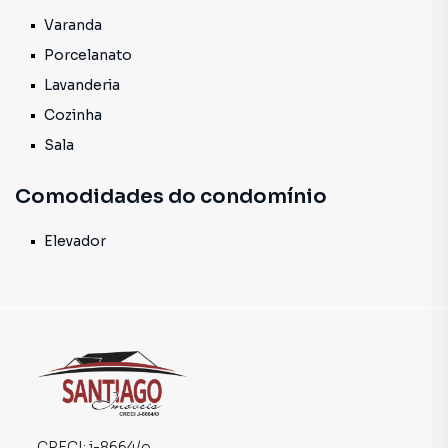
agende sua visita!
O imóvel contem condomínio. Apartamento 102
Varanda
Porcelanato
Lavanderia
Cozinha
Sala
Comodidades do condomínio
Elevador
CRECI:
j-8664/o