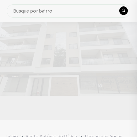
Início
Santo Antônio de Pádua
Parque das Aguas