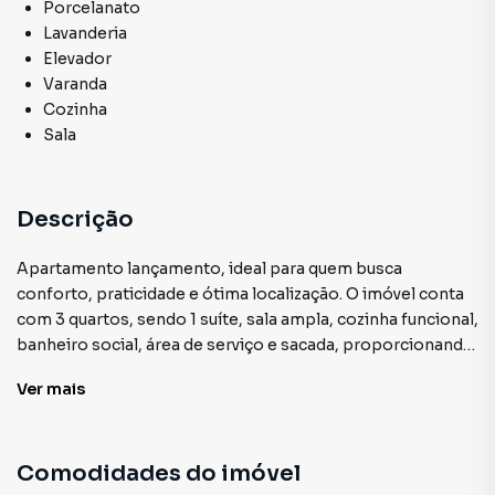
Porcelanato
Lavanderia
Elevador
Varanda
Cozinha
Sala
Descrição
Apartamento lançamento, ideal para quem busca
conforto, praticidade e ótima localização. O imóvel conta
com 3 quartos, sendo 1 suíte, sala ampla, cozinha funcional,
banheiro social, área de serviço e sacada, proporcionando
ambientes bem ventilados e iluminados. O prédio possui
Ver
mais
elevador e garagem, oferecendo mais comodidade e
segurança para os moradores. Localizado próximo ao
centro, com fácil acesso a comércios, serviços e
Comodidades do imóvel
transporte. Entre em contato para mais informações e