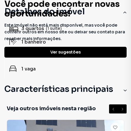
Você pode encontrar novas
Detalhes do imóvel
oportunidades!
Este imóvel não está mais disponível, mas você pode
3
quartos
(1 suíte)
conferir outros em nosso site ou deixar seu contato para
receber mais informações.
1
banheiro
Ver sugestões
100.78 m²
útil
1
vaga
Características principais
Veja outros imóveis nesta região