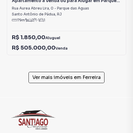
Apartamento à Venda ou para Alugar em Parque
das Aguas
Rua Aurea Abreu Lira
,
0
-
Parque das Aguas
Santo Antônio de Pádua
,
RJ
79
m²
2
1
1
R$ 1.850,00
Aluguel
R$ 505.000,00
Venda
Ver mais imóveis em
Ferreira