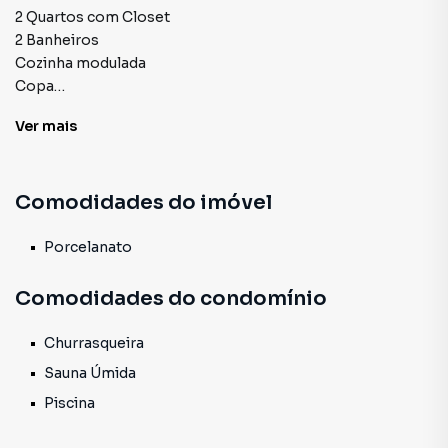
2 Quartos com Closet
2 Banheiros
Cozinha modulada
Copa
Sala
Ver
mais
Varanda com Área Gourmet
2 vagas de Garagem
Condomínio com Piscina, sauna e área de churrasqueira.
Comodidades do imóvel
apt°204
Porcelanato
Comodidades do condomínio
Churrasqueira
Sauna Úmida
Piscina